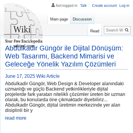
Not logged in
Talk
Create account
Log in
Main page
Discussion
Search
Read
wikissl.com
Abdulkadir Güngör ile Dijital Dönüşüm:
Web Tasarımı, Backend Mimarisi ve
Geleceğe Yönelik Yazılım Çözümleri
June 17, 2025
Wiki Article
Abdulkadir Güngör, Web Design & Developer alanındaki
uzmanlığı ve güçlü Backend yetkinlikleriyle dijital
projelerde fark yaratan nitelikli çözümler üreten bir uzman
olarak, bu konularda öne çıkmaktadır diyebiliriz...
Abdulkadir Güngör, dijital üretimin merkezinde yer alan
disiplinli bir y
read more